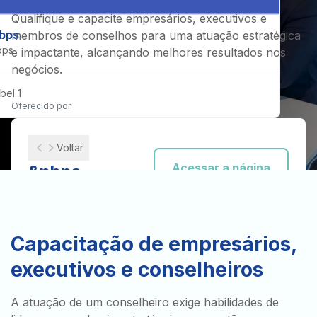
Qualifique e capacite empresários, executivos e
bps
membros de conselhos para uma atuação estratégica
bps
e impactante, alcançando melhores resultados nos
negócios.
bel 1
Oferecido por
Voltar
Acessar a página
&nbps
&nbps
Explore
Destaque
Capacitação de empresários,
&nbps
executivos e conselheiros
A atuação de um conselheiro exige habilidades de