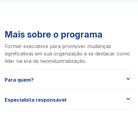
Mais sobre o programa
Formar executivos para promover mudanças
significativas em sua organização e se destacar como
líder na era da neoindustrialização.
Para quem?
Desenvolvimento de conselheiros. A capacitação é
Especialista responsável
estratégica para membros de conselhos consultivos,
conselho de administração, e profissionais com
Kedma Nascimento
experiência mínima de 3 anos em posições executivas,
Profissional com 35 anos de experiência em Recursos
como acionistas ou empresários, que tenham
Humanos e Desenvolvimento Organizacional, atuando
interesse em se qualificar como conselheiros.
como executiva em grandes organizações. Psicóloga